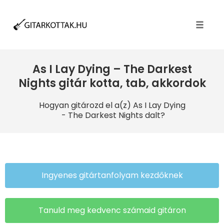
Toggle
naviga
As I Lay Dying – The Darkest
Nights gitár kotta, tab, akkordok
Hogyan gitározd el a(z) As I Lay Dying
- The Darkest Nights dalt?
Ingyenes gitártanfolyam kezdőknek
Tanuld meg kedvenc számaid gitáron