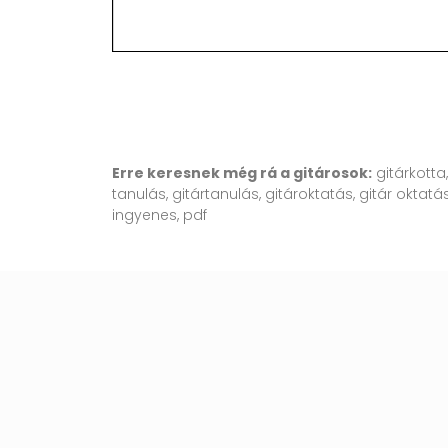
Erre keresnek még rá a gitárosok:
gitárkotta
tanulás, gitártanulás, gitároktatás, gitár oktatás
ingyenes, pdf