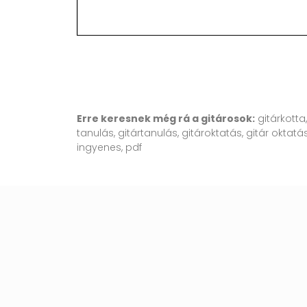
Erre keresnek még rá a gitárosok:
gitárkotta
tanulás, gitártanulás, gitároktatás, gitár oktatás
ingyenes, pdf