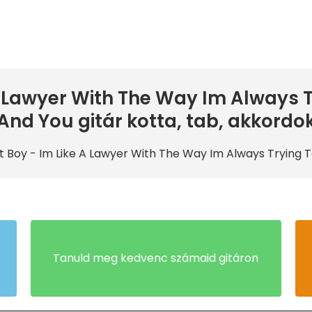
 A Lawyer With The Way Im Always T
And You gitár kotta, tab, akkordo
t Boy
- Im Like A Lawyer With The Way Im Always Trying T
Tanuld meg kedvenc számaid gitáron