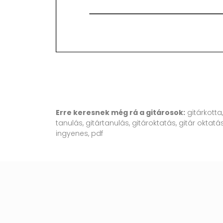
Erre keresnek még rá a gitárosok:
gitárkotta
tanulás, gitártanulás, gitároktatás, gitár oktatás
ingyenes, pdf