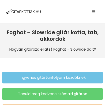
Toggle
naviga
Foghat – Slowride gitár kotta, tab,
akkordok
Hogyan gitározd el a(z) Foghat
- Slowride dalt?
Ingyenes gitártanfolyam kezdőknek
Tanuld meg kedvenc számaid gitáron