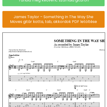
Tanuld meg kedvenc számaid gitáron
James Taylor – Something In The Way She
Moves gitár kotta, tab, akkordok PDF letöltése