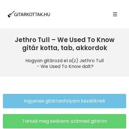
Toggle
naviga
Jethro Tull – We Used To Know
gitár kotta, tab, akkordok
Hogyan gitározd el a(z) Jethro Tull
- We Used To Know dalt?
Ingyenes gitártanfolyam kezdőknek
Tanuld meg kedvenc számaid gitáron