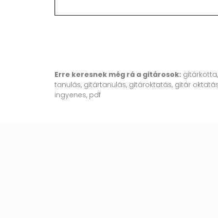
Erre keresnek még rá a gitárosok:
gitárkotta
tanulás, gitártanulás, gitároktatás, gitár oktatás
ingyenes, pdf