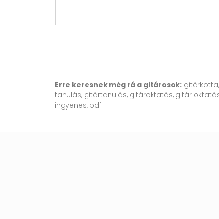
Erre keresnek még rá a gitárosok:
gitárkotta
tanulás, gitártanulás, gitároktatás, gitár oktatás
ingyenes, pdf