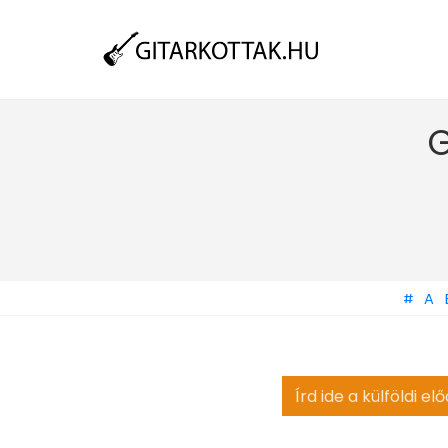
G
#
A
Search
for: