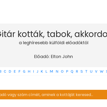
itár kották, tabok, akkord
a leghíresebb külföldi előadóktól
Előadó: Elton John
B
C
D
E
F
G
H
I
J
K
L
M
N
O
P
Q
R
S
T
U
V
W