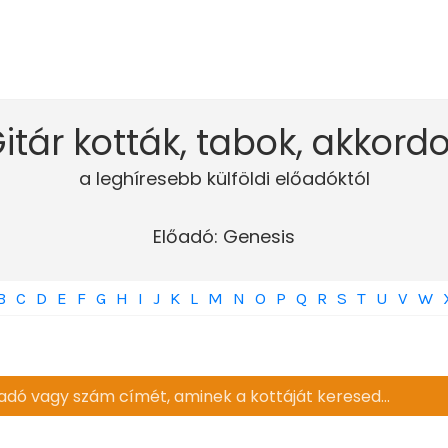
itár kották, tabok, akkord
a leghíresebb külföldi előadóktól
Előadó: Genesis
B
C
D
E
F
G
H
I
J
K
L
M
N
O
P
Q
R
S
T
U
V
W