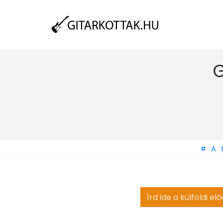
G
#
A
Search
for: