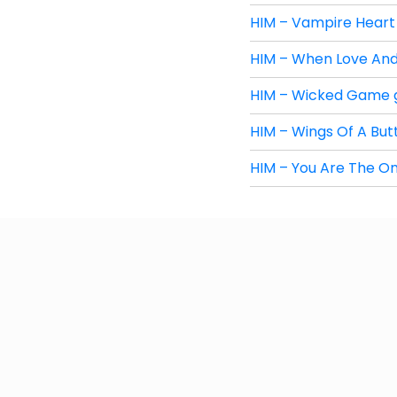
HIM – Vampire Heart 
HIM – When Love And
HIM – Wicked Game gi
HIM – Wings Of A Butt
HIM – You Are The On