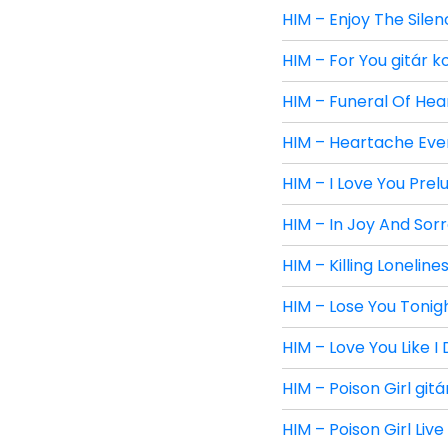
HIM – Enjoy The Silen
HIM – For You gitár k
HIM – Funeral Of Hear
HIM – Heartache Ever
HIM – I Love You Prel
HIM – In Joy And Sorr
HIM – Killing Loneline
HIM – Lose You Tonigh
HIM – Love You Like I
HIM – Poison Girl git
HIM – Poison Girl Live