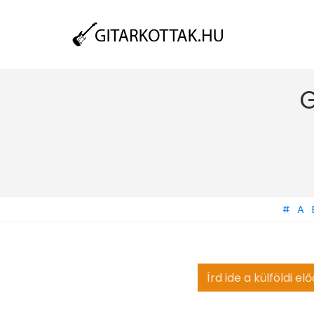
G
#
A
Search
for: