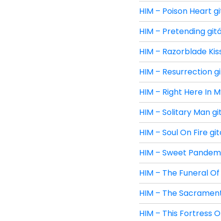
HIM – Poison Heart gi
HIM – Pretending gitá
HIM – Razorblade Kiss
HIM – Resurrection gi
HIM – Right Here In M
HIM – Solitary Man gi
HIM – Soul On Fire gi
HIM – Sweet Pandemo
HIM – The Funeral Of 
HIM – The Sacrament 
HIM – This Fortress O