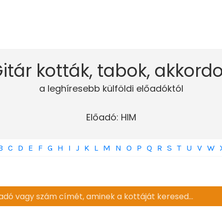
itár kották, tabok, akkord
a leghíresebb külföldi előadóktól
Előadó: HIM
B
C
D
E
F
G
H
I
J
K
L
M
N
O
P
Q
R
S
T
U
V
W