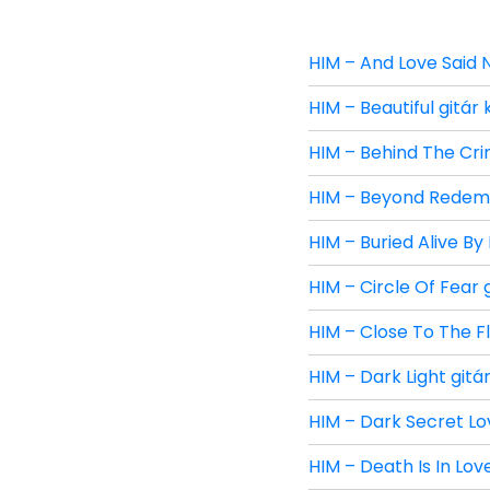
HIM – And Love Said N
HIM – Beautiful gitár
HIM – Behind The Cri
HIM – Beyond Redempt
HIM – Buried Alive By
HIM – Circle Of Fear 
HIM – Close To The F
HIM – Dark Light gitá
HIM – Dark Secret Lov
HIM – Death Is In Lov