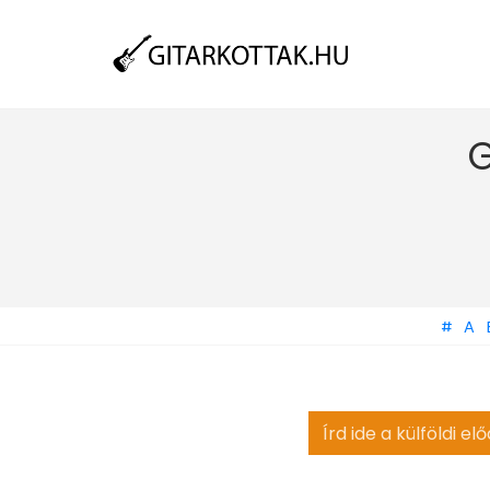
G
#
A
Search
for: