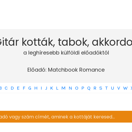
itár kották, tabok, akkord
a leghíresebb külföldi előadóktól
Előadó: Matchbook Romance
B
C
D
E
F
G
H
I
J
K
L
M
N
O
P
Q
R
S
T
U
V
W